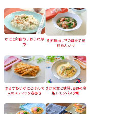
かにと卵白のふわふわ炒
魚河岸あげ®のほたて貝
め
柱あんかけ
まるずわいがにとはんぺ
さけ水煮と糖質0g麺の冷
んのスティック春巻き
製レモンパスタ風