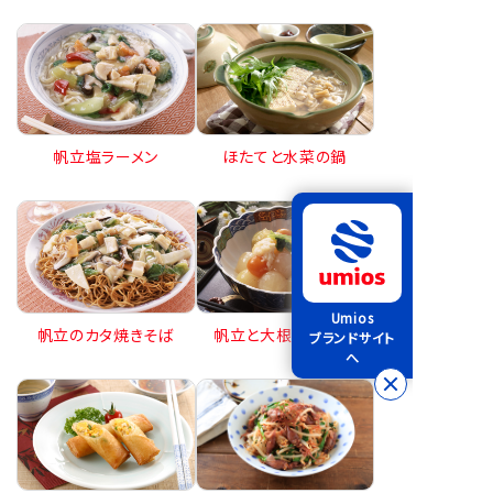
帆立塩ラーメン
ほたてと水菜の鍋
Umios
帆立のカタ焼きそば
帆立と大根の含め煮
ブランドサイト
へ