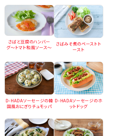
さばと豆腐のハンバー
さばみそ煮のペーストト
グ〜トマト和風ソース〜
ースト
D-HADAソーセージの韓
D-HADAソーセージのホ
国風おにぎりチュモッパ
ットドッグ