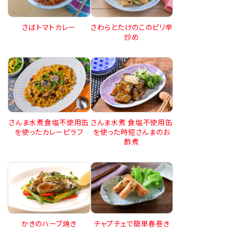
さばトマトカレー
さわらとたけのこのピリ辛
炒め
さんま水煮食塩不使用缶
さんま水煮 食塩不使用缶
を使ったカレーピラフ
を使った時短さんまのお
酢煮
かきのハーブ焼き
チャプチェで簡単春巻き