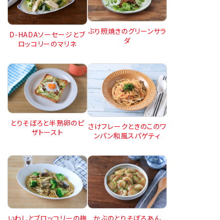
ぶり照焼きのグリーンサラ
D-HADAソーセージとブ
ダ
ロッコリーのマリネ
とりそぼろと半熟卵のピ
さけフレークときのこのワ
ザトースト
ンパン和風スパゲティ
いわしとブロッコリーの梅
かぶのとりそぼろあん