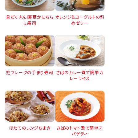
オレンジ&ヨーグルトの斜
具だくさん!豪華かにちら
めゼリー
し寿司
鮭フレークの手まり寿司
さばのカレー煮で簡単カ
レーライス
ほたてのレンジちまき
さばのトマト煮で簡単ス
パゲティ