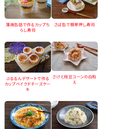
蒲焼缶詰で作るカップち
さば缶で簡単押し寿司
らし寿司
さけと枝豆コーンの白和
ぷるるんデザートで作る
え
カップベイクドチーズケー
キ