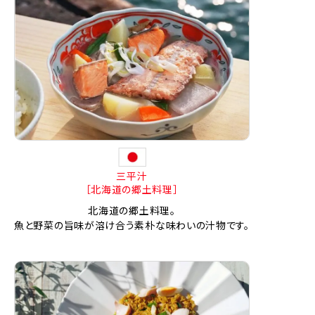
三平汁
［北海道の郷土料理］
北海道の郷土料理。
魚と野菜の旨味が溶け合う素朴な味わいの汁物です。