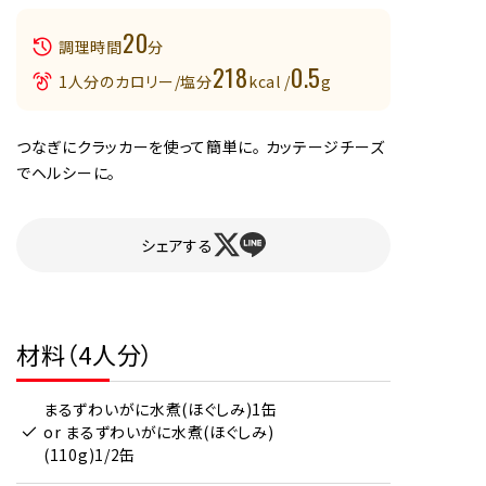
20
調理時間
分
218
0.5
1人分のカロリー/塩分
kcal /
g
つなぎにクラッカーを使って簡単に。 カッテージチーズ
でヘルシーに。
シェアする
材料（4人分）
まるずわいがに水煮(ほぐしみ)1缶
or まるずわいがに水煮(ほぐしみ)
(110g)1/2缶