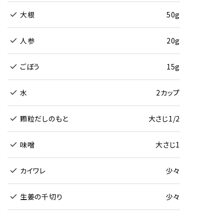
大根
50g
人参
20g
ごぼう
15g
水
2カップ
顆粒だしのもと
大さじ1/2
味噌
大さじ1
カイワレ
少々
生姜の千切り
少々