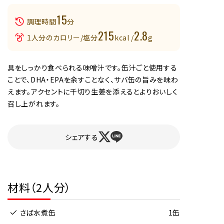
15
調理時間
分
215
2.8
1人分のカロリー/塩分
kcal /
g
具をしっかり食べられる味噌汁です。缶汁ごと使用する
ことで、DHA・EPAを余すことなく、サバ缶の旨みを味わ
えます。アクセントに千切り生姜を添えるとよりおいしく
召し上がれます。
シェアする
材料（2人分）
さば水煮缶
1缶