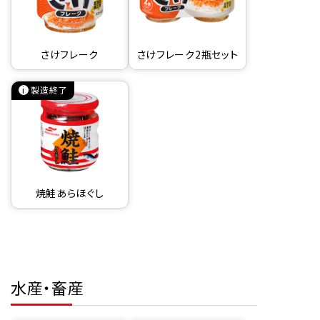
さけフレーク
さけフレーク2瓶セット
製造終了
焼鮭あらほぐし
水産・畜産