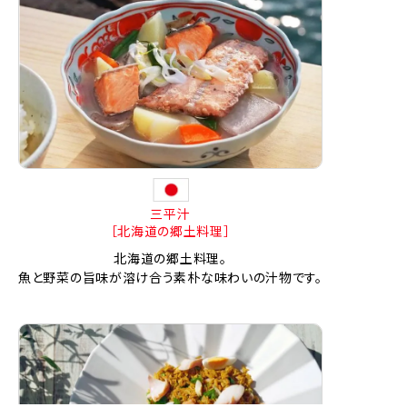
三平汁
［北海道の郷土料理］
北海道の郷土料理。
魚と野菜の旨味が溶け合う素朴な味わいの汁物です。