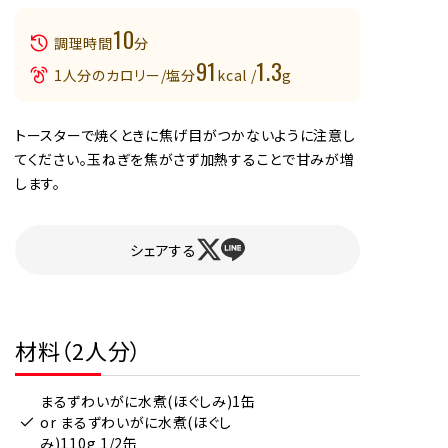
10
調理時間
分
91
1.3
1人分のカロリー/塩分
kcal /
g
トースターで焼くときに焦げ目がつかないように注意し
てください。玉ねぎを焦がさず加熱することで甘みが増
します。
シェアする
材料（2人分）
まるずわいがに水煮(ほぐしみ)1缶
or まるずわいがに水煮(ほぐし
み)110g 1/2缶