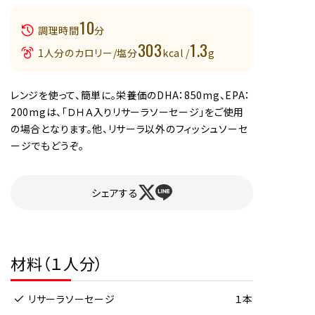
10
調理時間
分
303
1.3
1人分のカロリー/塩分
kcal /
g
レンジを使って、簡単に。栄養価のDHA：850mg、EPA：
200mgは、「ＤＨＡ入りリサーラソーセージ」をご使用
の場合となります。他、リサーラ以外のフィッシュソーセ
ージでもどうぞ。
シェアする
材料（１人分）
リサーラソーセージ
１本