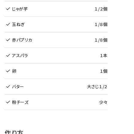
じゃが芋
１/２個
玉ねぎ
１/８個
赤パプリカ
１/８個
アスパラ
１本
卵
１個
バター
大さじ１/２
粉チーズ
少々
作り方