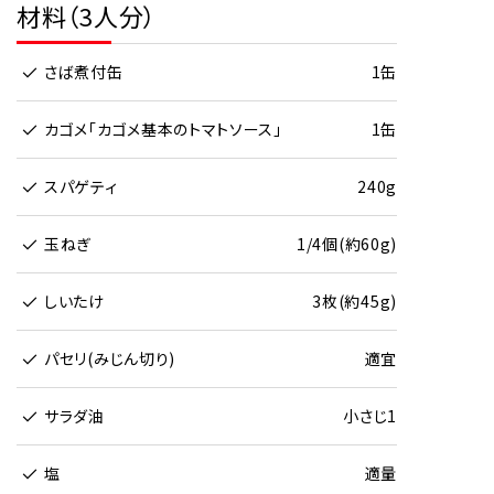
材料（3人分）
さば煮付缶
1缶
カゴメ「カゴメ基本のトマトソース」
1缶
スパゲティ
240g
玉ねぎ
1/4個(約60g)
しいたけ
3枚(約45g)
パセリ(みじん切り)
適宜
サラダ油
小さじ1
塩
適量