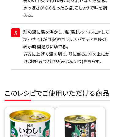
弱めの中火で約10分、時々混ぜながら煮る。
水っぽさがなくなったら塩、こしょうで味を調
える。
5
別の鍋に湯を沸かし、塩(湯1リットルに対して
塩小さじ1が目安)を加え、スパゲティを袋の
表示時間通りにゆでる。
ざるに上げて湯を切り、器に盛る。④を上にか
け、お好みでパセリ(みじん切り)をちらす。
このレシピでご使用いただける商品