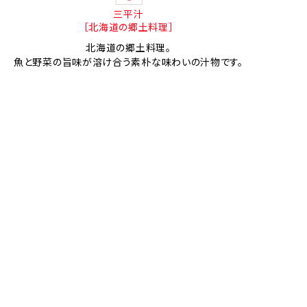
三平汁
［北海道の郷土料理］
北海道の郷土料理。
魚と野菜の旨味が溶け合う素朴な味わいの汁物です。
スモークホワイトワレフーのカレーピラフ
（ケジャリー）