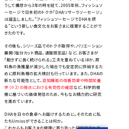
うして構想から3年の時を経て、2005年秋、フィッシュソ
ーセージで日本初のトクホ「DHAリサーラソーセージ」
は誕生しました。“フィッシュソーセージでDHAを摂
る”という新しい食文化をお客さまに提案することがで
きたのです。
その後も、シリーズ品でのトクホ取得や、バリエーション
展開（塩分カット商品、通販限定品）など、お客さまが
「飽きずに長く続けられる」工夫を重ねているほか、原
料魚の漁獲量が減少した場合でも安定的に供給するた
めに原料魚種の拡大検討も行っています。 また、DHAの
新たな可能性として、
認知機能の改善効果や時間栄養
学（※2）の視点における有効性の確認
など、科学的根
拠に基づいた価値発信のため、今もなお精力的に研究
を進めています。
DHAを日々の食卓へお届けするために。そのために私
たちUmiosができることは何か。
これからもお客さまの健康に寄り添った研究開発を進