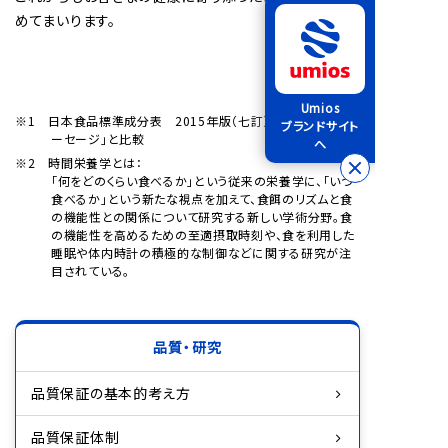
めてまいります。
Umios
※1 日本食品標準成分表 2015年版（七訂）「魚介類/魚肉ソ
ブランドサイト
ーセージ」と比較
へ
※2 時間栄養学とは：
「何をどのくらい食べるか」という従来の栄養学に、「いつ
食べるか」という新たな視点を加えて、食餌のリズムと食
の機能性との関係について研究する新しい学術分野。食
の機能性を高めるための至適摂取時刻や、食を利用した
睡眠や体内時計の積極的な制御などに関する研究が注
目されている。
品質・研究
品質保証の基本的考え方
品質保証体制