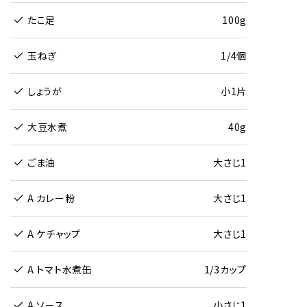
たこ足
100g
玉ねぎ
1/4個
しょうが
小1片
大豆水煮
40g
ごま油
大さじ1
A カレー粉
大さじ1
A ケチャップ
大さじ1
A トマト水煮缶
1/3カップ
A ソース
小さじ1