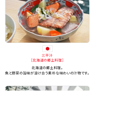
三平汁
［北海道の郷土料理］
北海道の郷土料理。
魚と野菜の旨味が溶け合う素朴な味わいの汁物です。