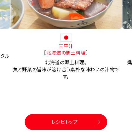
三平汁
［北海道の郷土料理］
たタル
北海道の郷土料理。
燻
魚と野菜の旨味が溶け合う素朴な味わいの汁物で
す。
レシピトップ