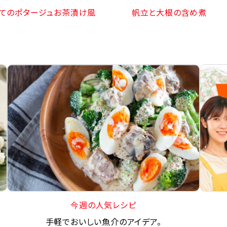
てのポタージュお茶漬け風
帆立と大根の含め煮
今週の人気レシピ
手軽でおいしい魚介のアイデア。