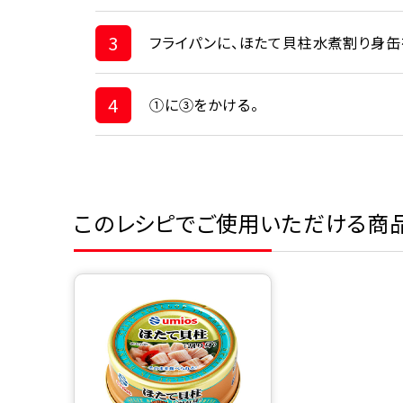
3
フライパンに、ほたて貝柱水煮割り身缶を
4
①に③をかける。
このレシピでご使用いただける商