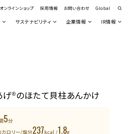
オンラインショップ
採用情報
お問い合わせ
Global
究
サステナビリティ
企業情報
IR情報
あげ®のほたて貝柱あんかけ
5
間
分
237
1.8
のカロリー/塩分
kcal /
g