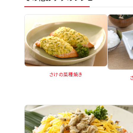
さけの菜種焼き