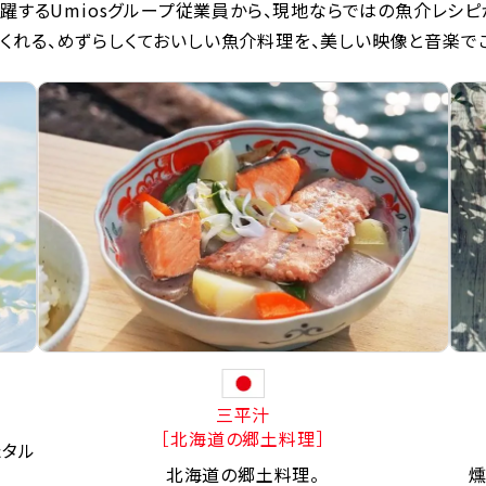
躍するUmiosグループ従業員から、現地ならではの魚介レシピ
くれる、めずらしくておいしい魚介料理を、美しい映像と音楽で
三平汁
［北海道の郷土料理］
たタル
北海道の郷土料理。
燻