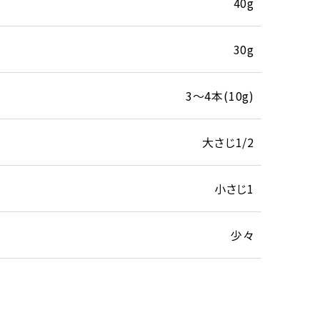
40g
30g
3～4本(10g)
大さじ1/2
小さじ1
少々