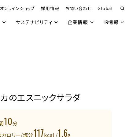
オンラインショップ
採用情報
お問い合わせ
Global
究
サステナビリティ
企業情報
IR情報
イカのエスニックサラダ
10
間
分
117
1.6
のカロリー/塩分
kcal /
g