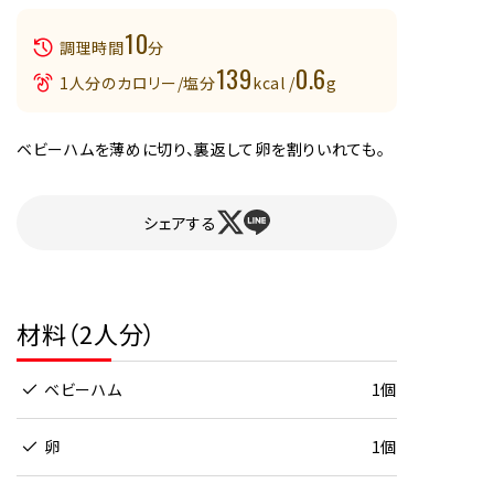
10
調理時間
分
139
0.6
1人分のカロリー/塩分
kcal /
g
ベビーハムを薄めに切り、裏返して卵を割りいれても。
シェアする
材料（2人分）
ベビーハム
1個
卵
1個