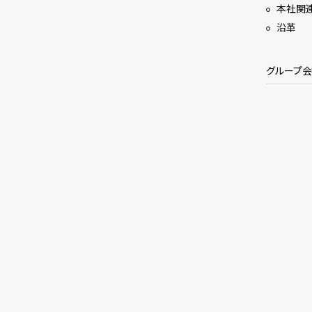
本社関
沿革
グループ