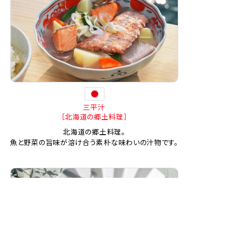
三平汁
［北海道の郷土料理］
北海道の郷土料理。
魚と野菜の旨味が溶け合う素朴な味わいの汁物です。