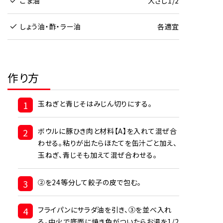
ごま油
大さじ1/2
しょう油・酢・ラー油
各適宜
作り方
1
玉ねぎと青じそはみじん切りにする。
2
ボウルに豚ひき肉と材料【A】を入れて混ぜ合
わせる。粘りが出たらほたてを缶汁ごと加え、
玉ねぎ、青じそも加えて混ぜ合わせる。
3
②を24等分して餃子の皮で包む。
4
フライパンにサラダ油を引き、③を並べ入れ
る。中火で底面に焼き色がついたらお湯を1/2