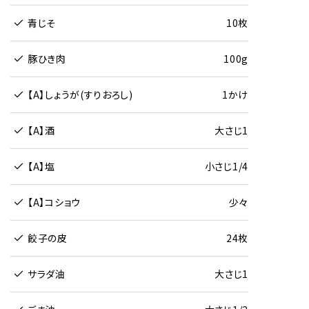
青じそ
10枚
豚ひき肉
100g
【A】しょうが(すりおろし)
1かけ
【A】酒
大さじ1
【A】塩
小さじ1/4
【A】コショウ
少々
餃子の皮
24枚
サラダ油
大さじ1