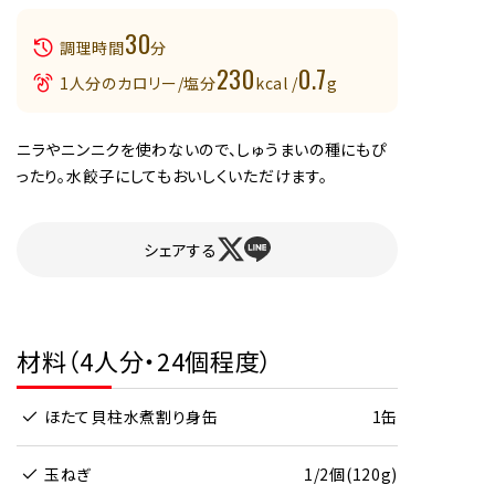
30
調理時間
分
230
0.7
1人分のカロリー/塩分
kcal /
g
ニラやニンニクを使わないので、しゅうまいの種にもぴ
ったり。水餃子にしてもおいしくいただけます。
シェアする
材料（4人分・24個程度）
ほたて貝柱水煮割り身缶
1缶
玉ねぎ
1/2個(120g)