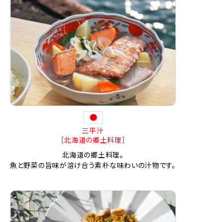
三平汁
［北海道の郷土料理］
北海道の郷土料理。
魚と野菜の旨味が溶け合う素朴な味わいの汁物です。