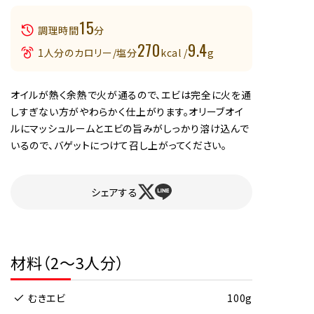
15
調理時間
分
270
9.4
1人分のカロリー/塩分
kcal /
g
オイルが熱く余熱で火が通るので、エビは完全に火を通
しすぎない方がやわらかく仕上がります。オリーブオイ
ルにマッシュルームとエビの旨みがしっかり溶け込んで
いるので、バゲットにつけて召し上がってください。
シェアする
材料（2～3人分）
むきエビ
100g