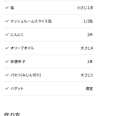
塩
小さじ1/8
マッシュルームスライス缶
1/2缶
にんにく
2片
オリーブオイル
大さじ4
赤唐辛子
1本
パセリ(みじん切り)
大さじ1
バゲット
適宜
作り方