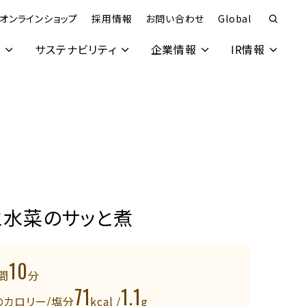
オンラインショップ
採用情報
お問い合わせ
Global
究
サステナビリティ
企業情報
IR情報
と水菜のサッと煮
10
間
分
71
1.1
のカロリー/塩分
kcal /
g