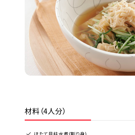
材料（4人分）
ほたて貝柱水煮(割り身)