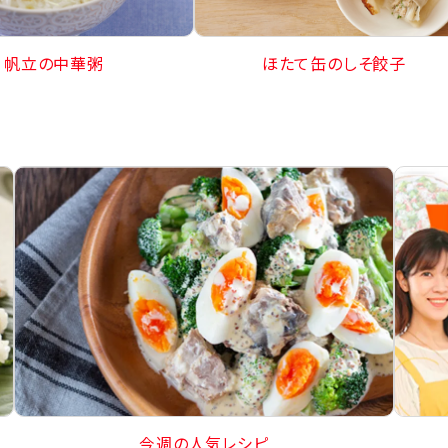
帆立の中華粥
ほたて缶のしそ餃子
今週の人気レシピ