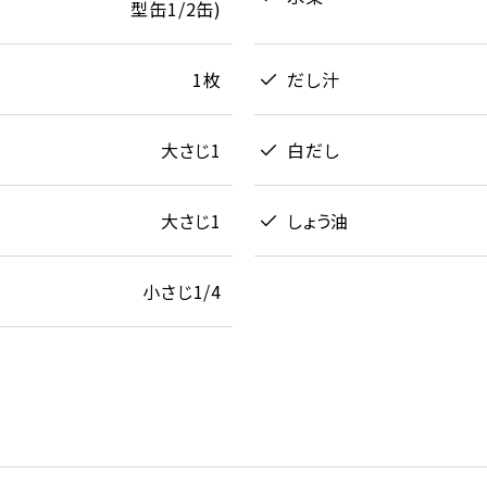
型缶1/2缶)
1枚
だし汁
大さじ1
白だし
大さじ1
しょう油
小さじ1/4