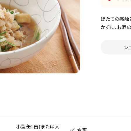
ほたての感触
かずに、お酒の
シ
小型缶1缶(または大
水菜