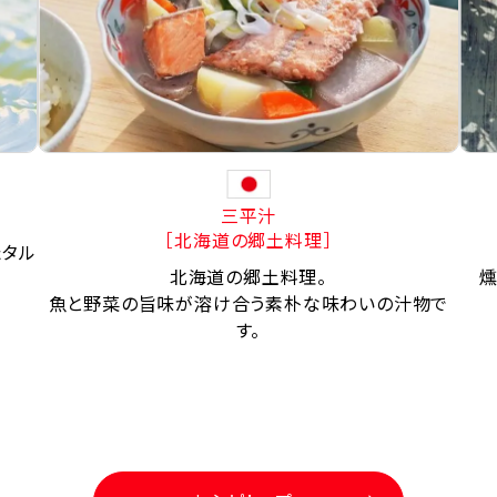
三平汁
［北海道の郷土料理］
たタル
北海道の郷土料理。
燻
魚と野菜の旨味が溶け合う素朴な味わいの汁物で
す。