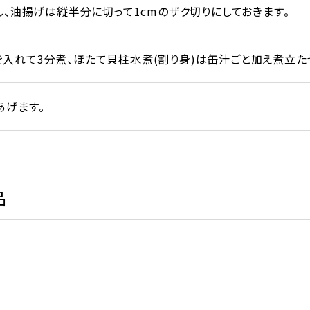
し、油揚げは縦半分に切って1cmのザク切りにしておきます。
入れて3分煮、ほたて貝柱水煮(割り身)は缶汁ごと加え煮立た
あげます。
品