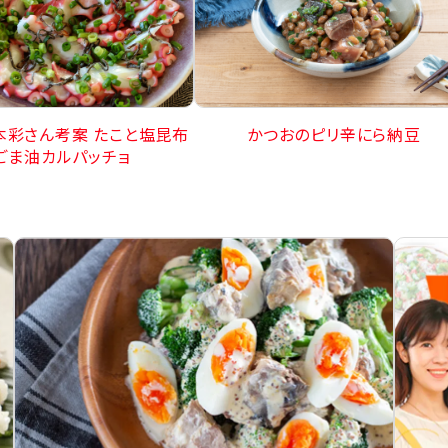
本彩さん考案 たこと塩昆布
かつおのピリ辛にら納豆
ごま油カルパッチョ