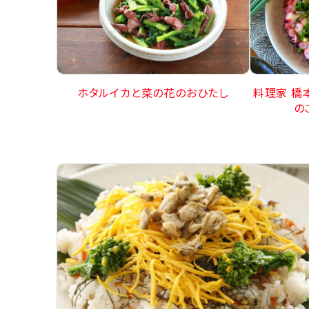
ホタルイカと菜の花のおひたし
料理家 橋
の