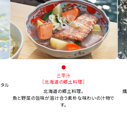
三平汁
［北海道の郷土料理］
たタル
北海道の郷土料理。
燻
魚と野菜の旨味が溶け合う素朴な味わいの汁物で
す。