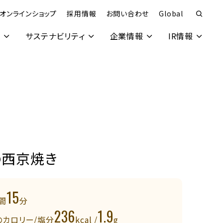
オンラインショップ
採用情報
お問い合わせ
Global
究
サステナビリティ
企業情報
IR情報
の西京焼き
15
間
分
236
1.9
のカロリー/塩分
kcal /
g