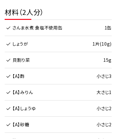
材料（2人分）
さんま水煮 食塩不使用缶
1缶
しょうが
1片(10g)
貝割り菜
15g
【A】酢
小さじ3
【A】みりん
大さじ1
【A】しょうゆ
小さじ2
【A】砂糖
小さじ2