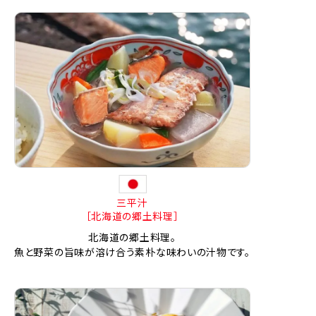
三平汁
［北海道の郷土料理］
北海道の郷土料理。
魚と野菜の旨味が溶け合う素朴な味わいの汁物です。