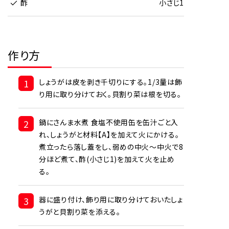
酢
小さじ1
作り方
1
しょうがは皮を剥き千切りにする。1/3量は飾
り用に取り分けておく。貝割り菜は根を切る。
2
鍋にさんま水煮 食塩不使用缶を缶汁ごと入
れ、しょうがと材料【A】を加えて火にかける。
煮立ったら落し蓋をし、弱めの中火～中火で8
分ほど煮て、酢(小さじ1)を加えて火を止め
る。
3
器に盛り付け、飾り用に取り分けておいたしょ
うがと貝割り菜を添える。