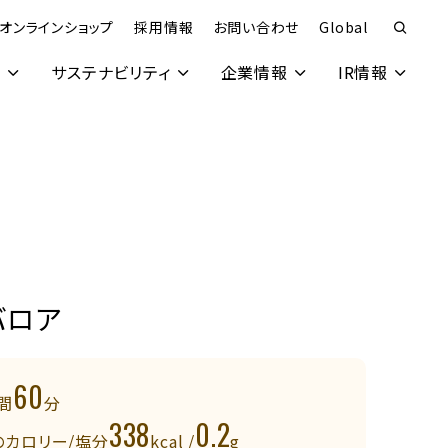
オンラインショップ
採用情報
お問い合わせ
Global
究
サステナビリティ
企業情報
IR情報
バロア
60
間
分
338
0.2
のカロリー/塩分
kcal /
g