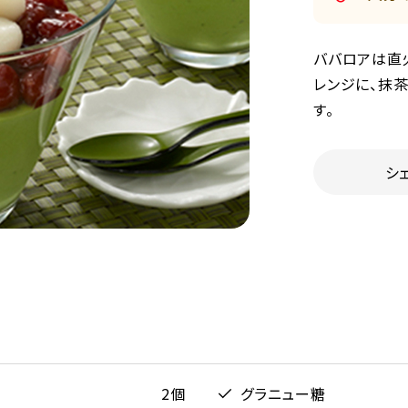
ババロアは直
レンジに、抹
す。
シ
2個
グラニュー糖