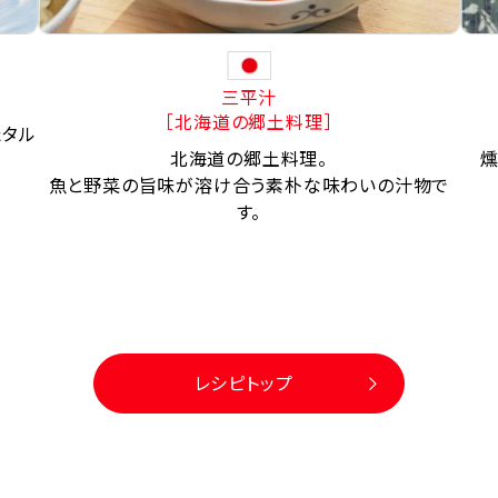
三平汁
［北海道の郷土料理］
たタル
北海道の郷土料理。
燻
魚と野菜の旨味が溶け合う素朴な味わいの汁物で
す。
レシピトップ