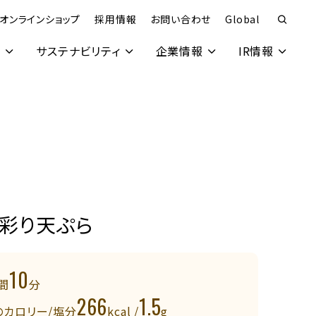
オンラインショップ
採用情報
お問い合わせ
Global
究
サステナビリティ
企業情報
IR情報
の彩り天ぷら
10
間
分
266
1.5
のカロリー/塩分
kcal /
g