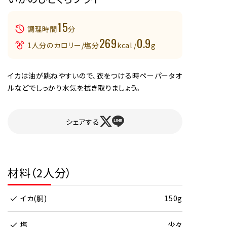
15
調理時間
分
269
0.9
1人分のカロリー/塩分
kcal /
g
イカは油が跳ねやすいので、衣をつける時ペーパータオ
ルなどでしっかり水気を拭き取りましょう。
シェアする
材料（2人分）
イカ(胴)
150g
塩
少々