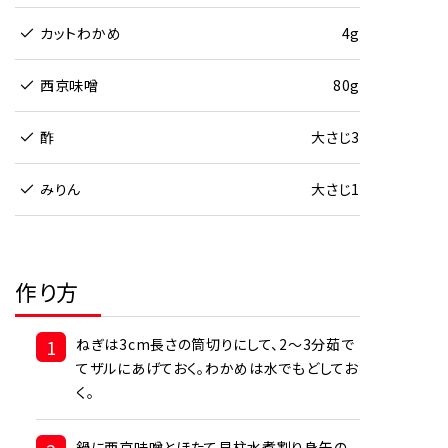
カットわかめ
4g
西京味噌
80g
酢
大さじ3
みりん
大さじ1
作り方
1
ねぎは3cm長さの筒切りにして、2～3分茹で
てザルにあげておく。わかめは水でもどしてお
く。
鍋に西京味噌とほたて貝柱水煮割り身缶の