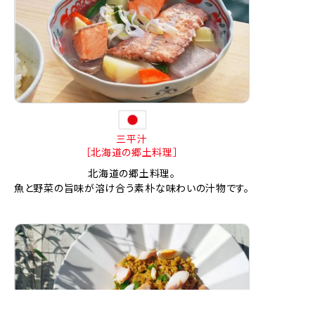
三平汁
［北海道の郷土料理］
北海道の郷土料理。
魚と野菜の旨味が溶け合う素朴な味わいの汁物です。