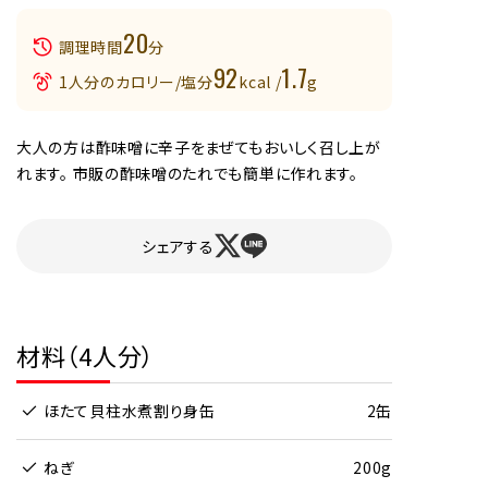
20
調理時間
分
92
1.7
1人分のカロリー/塩分
kcal /
g
大人の方は酢味噌に辛子をまぜてもおいしく召し上が
れます。 市販の酢味噌のたれでも簡単に作れます。
シェアする
材料（4人分）
ほたて貝柱水煮割り身缶
2缶
ねぎ
200g