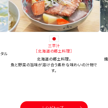
三平汁
［北海道の郷土料理］
たタル
北海道の郷土料理。
燻
魚と野菜の旨味が溶け合う素朴な味わいの汁物で
す。
レシピトップ