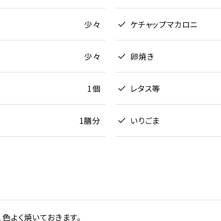
少々
ケチャップマカロニ
少々
卵焼き
1個
レタス等
1膳分
いりごま
、色よく焼いておきます。