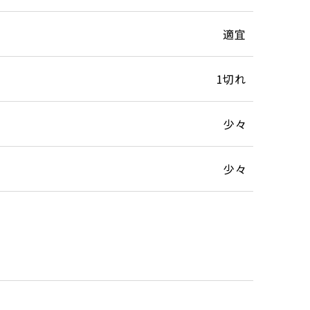
適宜
1切れ
少々
少々