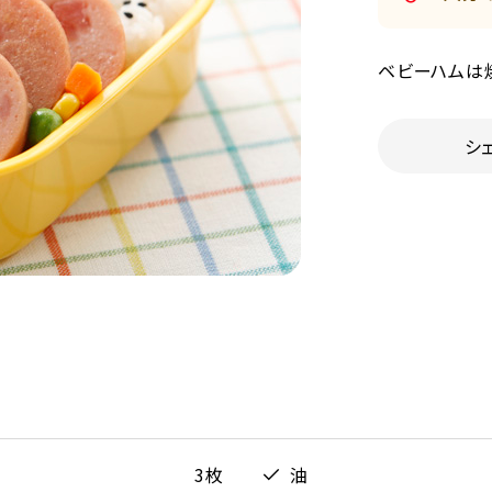
ベビーハムは
シ
3枚
油