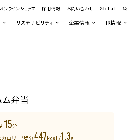
オンラインショップ
採用情報
お問い合わせ
Global
究
サステナビリティ
企業情報
IR情報
ハム弁当
15
間
分
447
1.3
のカロリー/塩分
kcal /
g