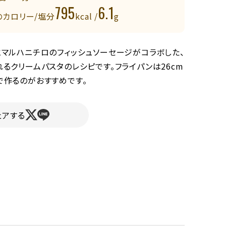
795
6.1
のカロリー/塩分
kcal /
g
とマルハニチロのフィッシュソーセージがコラボした、
るクリームパスタのレシピです。フライパンは26cm
で作るのがおすすめです。
ェアする