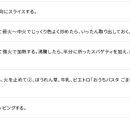
向にスライスする。
て弱火～中火でじっくり色よく炒めたら、いったん取り出しておく
て強火で加熱する。沸騰したら、半分に折ったスパゲティを加え
、火を止めて②、ほうれん草、牛乳、ピエトロ「おうちパスタ ご
ッピングする。