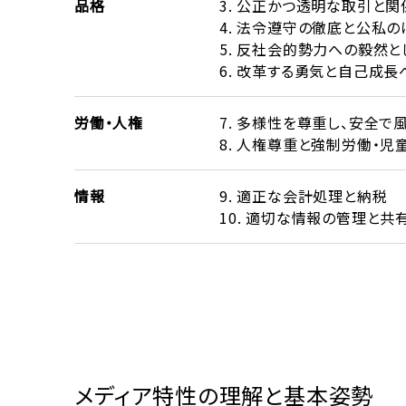
品格
3. 公正かつ透明な取引と
4. 法令遵守の徹底と公私の
5. 反社会的勢力への毅然
6. 改革する勇気と自己成長
労働・人権
7. 多様性を尊重し、安全
8. 人権尊重と強制労働・児
情報
9. 適正な会計処理と納税
10. 適切な情報の管理と共
メディア特性の理解と基本姿勢