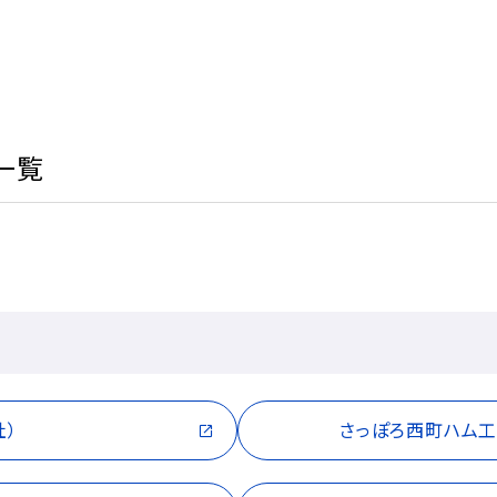
一覧
社）
さっぽろ西町ハム工房（