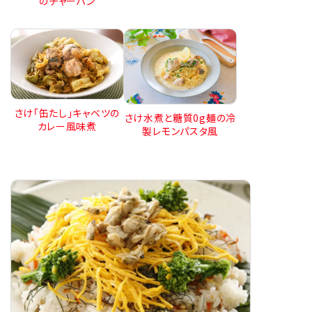
のチャーハン
さけ「缶たし」キャベツの
さけ水煮と糖質0g麺の冷
カレー風味煮
製レモンパスタ風