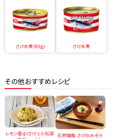
さけ水煮(90g)
さけ水煮
その他おすすめレシピ
レモン香る!さけと小松菜
石狩鍋風 さけのみそ汁