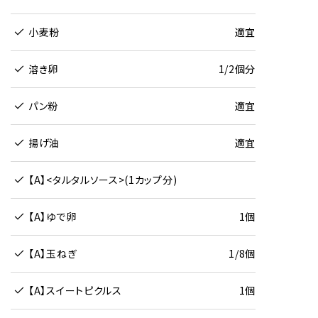
小麦粉
適宜
溶き卵
1/2個分
パン粉
適宜
揚げ油
適宜
【A】<タルタルソース>(1カップ分)
【A】ゆで卵
1個
【A】玉ねぎ
1/8個
【A】スイートピクルス
1個