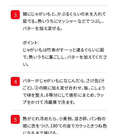
3
鍋にじゃがいもと、かぶるくらいの水を入れて
茹でる。熱いうちにマッシャーなどでつぶし、
バターを加え混ぜる。
ポイント:
じゃがいもは竹串がすーっと通るぐらいに茹
で、熱いうちに裏ごしし、バターを加えてくださ
い。
4
バターがじゃがいもになじんだら、さけ缶(汁
ごと)、②の順に加え混ぜ合わせ、塩、こしょう
で味を整え、6等分にして俵形にまとめ、ラッ
プをかけて冷蔵庫で冷ます。
5
熱がとれ冷めたら、小麦粉、溶き卵、パン粉の
順に衣をつけ、180℃の油でカラっときつね色
になるまで揚げる。