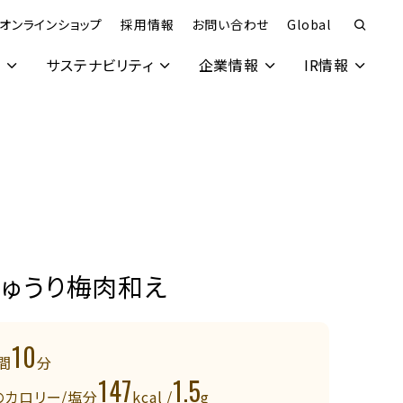
オンラインショップ
採用情報
お問い合わせ
Global
究
サステナビリティ
企業情報
IR情報
きゅうり梅肉和え
10
間
分
147
1.5
のカロリー/塩分
kcal /
g