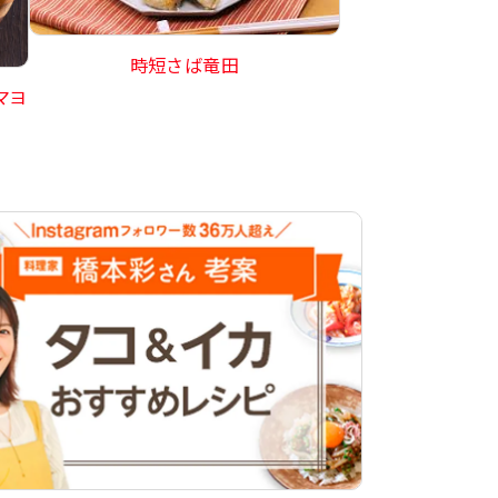
時短さば竜田
マヨ