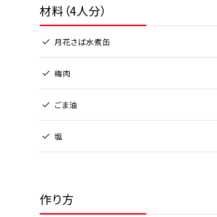
材料（4人分）
月花さば水煮缶
梅肉
ごま油
塩
作り方