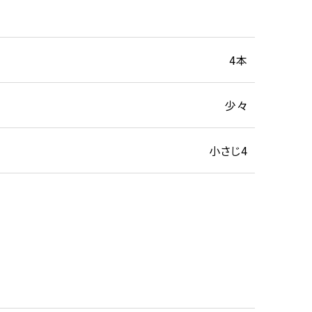
4本
少々
小さじ4