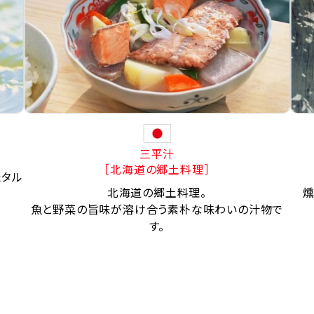
三平汁
［北海道の郷土料理］
たタル
北海道の郷土料理。
燻
魚と野菜の旨味が溶け合う素朴な味わいの汁物で
す。