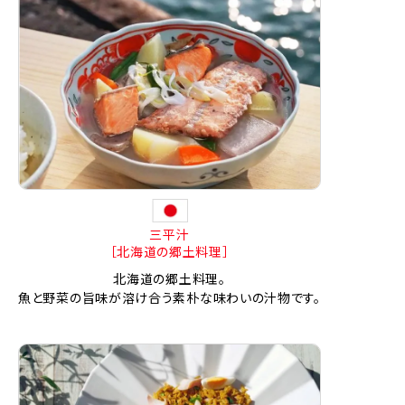
三平汁
［北海道の郷土料理］
北海道の郷土料理。
魚と野菜の旨味が溶け合う素朴な味わいの汁物です。