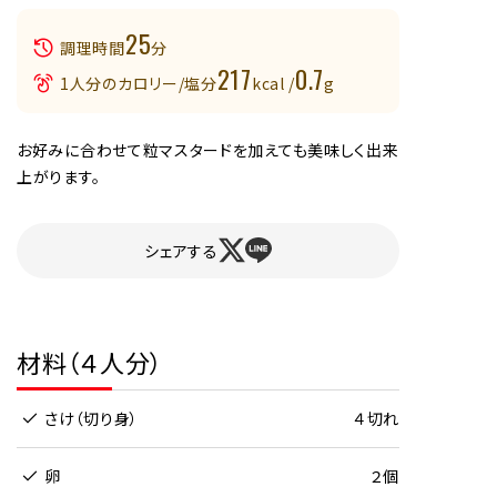
25
調理時間
分
217
0.7
1人分のカロリー/塩分
kcal /
g
お好みに合わせて粒マスタードを加えても美味しく出来
上がります。
シェアする
材料（４人分）
さけ（切り身）
４切れ
卵
２個