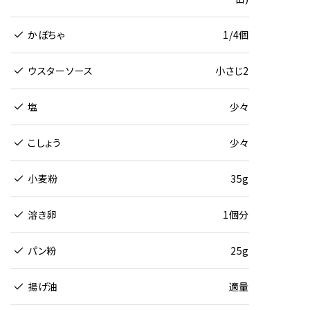
かぼちゃ
1/4個
ウスターソース
小さじ2
塩
少々
こしょう
少々
小麦粉
35g
溶き卵
1個分
パン粉
25g
揚げ油
適量