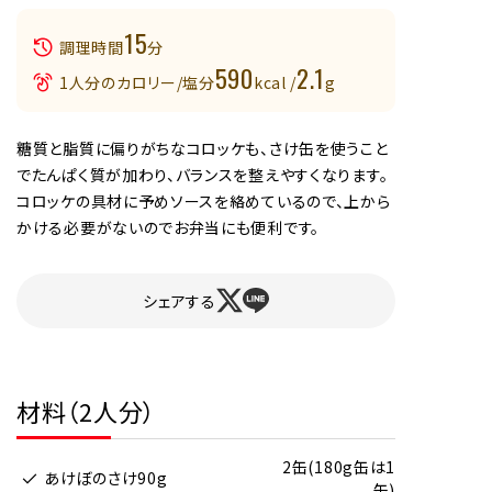
15
調理時間
分
590
2.1
1人分のカロリー/塩分
kcal /
g
糖質と脂質に偏りがちなコロッケも、さけ缶を使うこと
でたんぱく質が加わり、バランスを整えやすくなります。
コロッケの具材に予めソースを絡めているので、上から
かける必要がないのでお弁当にも便利です。
シェアする
材料（2人分）
2缶(180g缶は1
あけぼのさけ90g
缶)