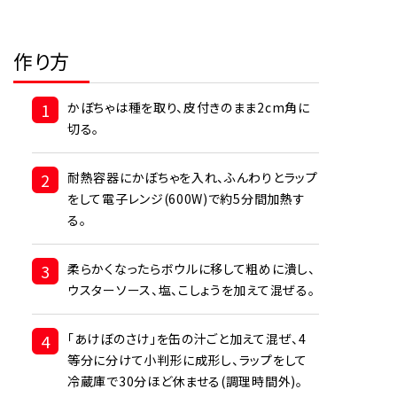
作り方
1
かぼちゃは種を取り、皮付きのまま2cm角に
切る。
2
耐熱容器にかぼちゃを入れ、ふんわりとラップ
をして電子レンジ(600W)で約5分間加熱す
る。
3
柔らかくなったらボウルに移して粗めに潰し、
ウスターソース、塩、こしょうを加えて混ぜる。
4
「あけぼのさけ」を缶の汁ごと加えて混ぜ、4
等分に分けて小判形に成形し、ラップをして
冷蔵庫で30分ほど休ませる(調理時間外)。