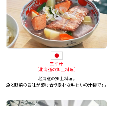
三平汁
［北海道の郷土料理］
北海道の郷土料理。
魚と野菜の旨味が溶け合う素朴な味わいの汁物です。