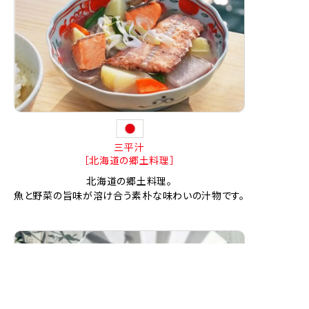
三平汁
［北海道の郷土料理］
北海道の郷土料理。
魚と野菜の旨味が溶け合う素朴な味わいの汁物です。