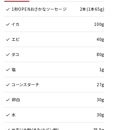
1秒OPENおさかなソーセージ
2本(1本65g)
イカ
100g
エビ
40g
タコ
80g
塩
1g
コーンスターチ
27g
卵白
30g
水
30g
セモリナ粉(またはパン粉)
35.5g