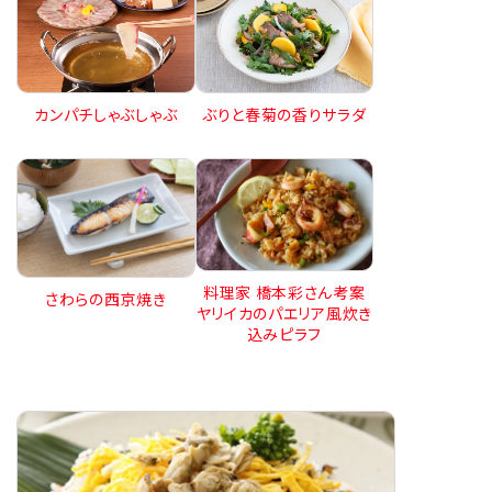
カンパチしゃぶしゃぶ
ぶりと春菊の香りサラダ
料理家 橋本彩さん考案
さわらの西京焼き
ヤリイカのパエリア風炊き
込みピラフ