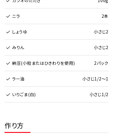
カツオのたたき
100g
ニラ
2本
しょうゆ
小さじ2
みりん
小さじ2
納豆(小粒またはひきわりを使用)
2パック
ラー油
小さじ1/2～1
いりごま(白)
小さじ1/2
作り方