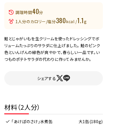
40
調理時間
分
380
1.1
1人分のカロリー/塩分
kcal /
g
鮭とじゃがいもを生クリームを使ったドレッシングでボ
リュームたっぷりのサラダに仕上げました。 鮭のピンク
色といんげんの緑色が爽やかで、春らしい一品です。い
つものポテトサラダの代わりに作ってみませんか。
シェアする
材料（2人分）
｢あけぼのさけ｣水煮缶
大1缶(180g)