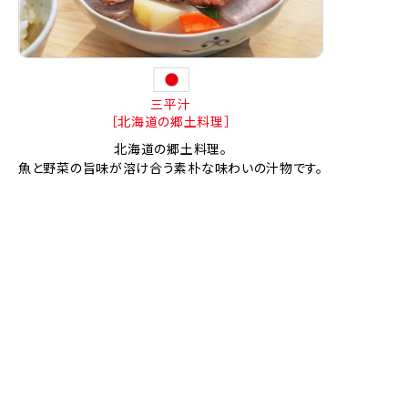
三平汁
［北海道の郷土料理］
北海道の郷土料理。
魚と野菜の旨味が溶け合う素朴な味わいの汁物です。