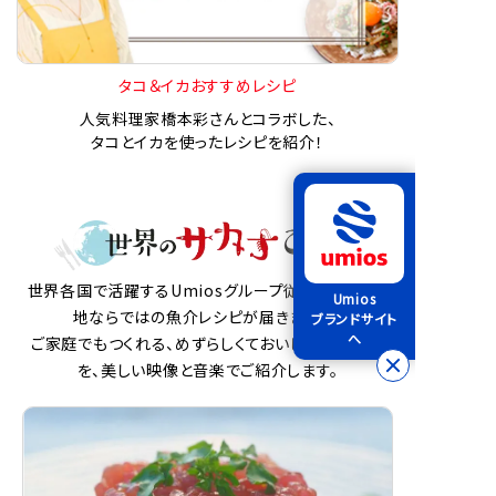
タコ＆イカおすすめレシピ
人気料理家橋本彩さんとコラボした、
タコとイカを使ったレシピを紹介！
世界各国で活躍するUmiosグループ従業員から、現
Umios
地ならではの魚介レシピが届きました。
ブランドサイト
へ
ご家庭でもつくれる、めずらしくておいしい魚介料理
を、美しい映像と音楽でご紹介します。