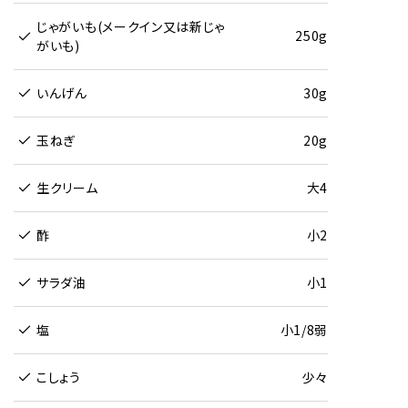
じゃがいも(メークイン又は新じゃ
250g
がいも)
いんげん
30g
玉ねぎ
20g
生クリーム
大4
酢
小2
サラダ油
小1
塩
小1/8弱
こしょう
少々