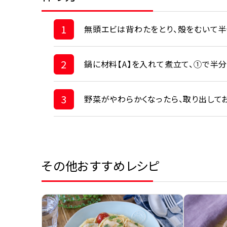
1
無頭エビは背わたをとり、殻をむいて半
2
鍋に材料【A】を入れて煮立て、①で半
3
野菜がやわらかくなったら、取り出して
その他おすすめレシピ