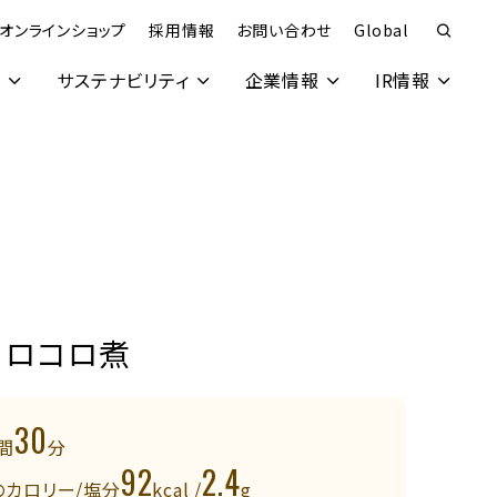
オンラインショップ
採用情報
お問い合わせ
Global
究
サステナビリティ
企業情報
IR情報
コロコロ煮
30
間
分
92
2.4
のカロリー/塩分
kcal /
g