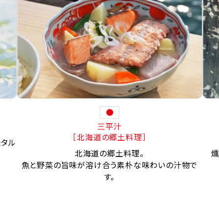
三平汁
［北海道の郷土料理］
たタル
北海道の郷土料理。
燻
魚と野菜の旨味が溶け合う素朴な味わいの汁物で
す。