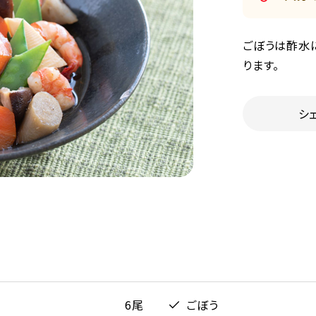
ごぼうは酢水
ります。
シ
6尾
ごぼう