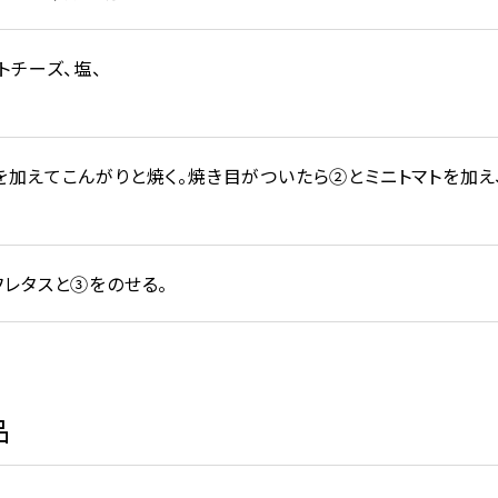
トチーズ、塩、
を加えてこんがりと焼く。焼き目がついたら②とミニトマトを加え
フレタスと③をのせる。
品