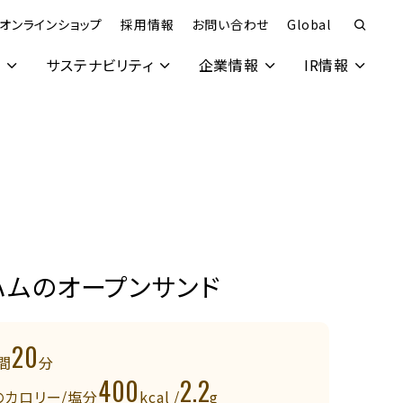
オンラインショップ
採用情報
お問い合わせ
Global
究
サステナビリティ
企業情報
IR情報
ハムのオープンサンド
20
間
分
400
2.2
のカロリー/塩分
kcal /
g