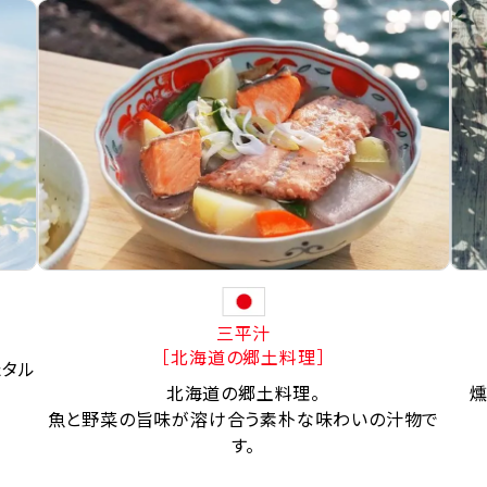
三平汁
［北海道の郷土料理］
たタル
北海道の郷土料理。
燻
魚と野菜の旨味が溶け合う素朴な味わいの汁物で
す。