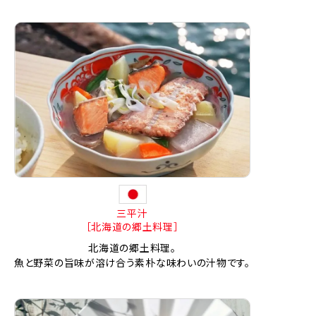
三平汁
［北海道の郷土料理］
北海道の郷土料理。
魚と野菜の旨味が溶け合う素朴な味わいの汁物です。