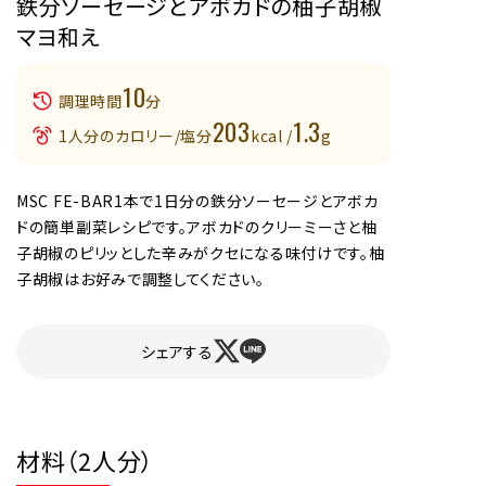
鉄分ソーセージとアボカドの柚子胡椒
マヨ和え
10
調理時間
分
203
1.3
1人分のカロリー/塩分
kcal /
g
MSC FE-BAR1本で1日分の鉄分ソーセージとアボカ
ドの簡単副菜レシピです。アボカドのクリーミーさと柚
子胡椒のピリッとした辛みがクセになる味付けです。柚
子胡椒はお好みで調整してください。
シェアする
材料（2人分）