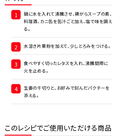
1
鍋に水を入れて沸騰させ、鶏がらスープの素、
料理酒、カニ缶を缶汁ごと加え、塩で味を調え
る。
2
水溶き片栗粉を加えて、少しとろみをつける。
3
食べやすく切ったレタスを入れ、沸騰間際に
火を止める。
4
生姜の千切りと、お好みで刻んだパクチーを
添える。
このレシピでご使用いただける商品