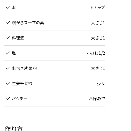
水
6カップ
鶏がらスープの素
大さじ1
料理酒
大さじ1
塩
小さじ1/2
水溶き片栗粉
大さじ1
生姜千切り
少々
パクチー
お好みで
作り方