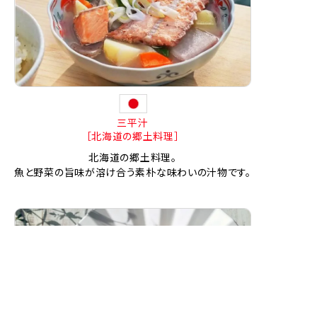
三平汁
［北海道の郷土料理］
北海道の郷土料理。
魚と野菜の旨味が溶け合う素朴な味わいの汁物です。