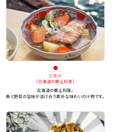
三平汁
［北海道の郷土料理］
北海道の郷土料理。
魚と野菜の旨味が溶け合う素朴な味わいの汁物です。