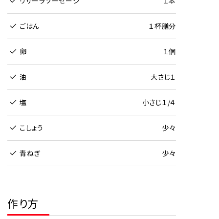
リサーラソーセージ
１本
ごはん
１杯膳分
卵
１個
油
大さじ１
塩
小さじ１/４
こしょう
少々
青ねぎ
少々
作り方