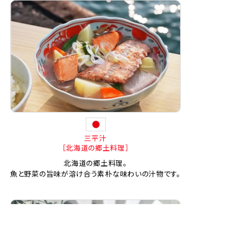
三平汁
［北海道の郷土料理］
北海道の郷土料理。
魚と野菜の旨味が溶け合う素朴な味わいの汁物です。