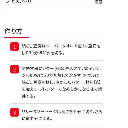
刻みパセリ
適宜
作り方
1
絹ごし豆腐はペーパータオルで包み、重石を
して30分ほど水を切る。
2
耐熱容器にバター(有塩)を入れて、電子レン
ジ(600W)で30秒加熱して溶かす。ボウルに
絹ごし豆腐を移し、溶かしたバター、材料【A】
を加えて、ブレンダーでなめらかになるまで撹
拌する。
3
リサーラソーセージは長さを半分に切り、さら
に縦半分に切る。