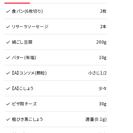
食パン(6枚切り)
2枚
リサーラソーセージ
2本
絹ごし豆腐
200g
バター(有塩)
10g
【A】コンソメ(顆粒)
小さじ1/2
【A】こしょう
少々
ピザ用チーズ
30g
粗びき黒こしょう
適量(0.1g)