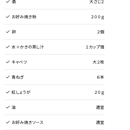
酒
大さじ２
お好み焼き粉
２００ｇ
卵
２個
水＋かきの蒸し汁
１カップ強
キャベツ
大２枚
青ねぎ
６本
紅しょうが
２０ｇ
油
適宜
お好み焼きソース
適宜