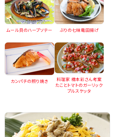
ムール貝のハーブソテー
ぶりの七味竜田揚げ
料理家 橋本彩さん考案
カンパチの照り焼き
たことトマトのガーリック
ブルスケッタ