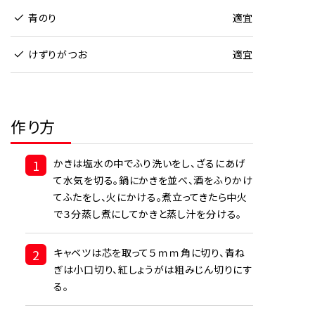
青のり
適宜
けずりがつお
適宜
作り方
1
かきは塩水の中でふり洗いをし、ざるにあげ
て水気を切る。鍋にかきを並べ、酒をふりかけ
てふたをし、火にかける。煮立ってきたら中火
で３分蒸し煮にしてかきと蒸し汁を分ける。
2
キャベツは芯を取って５ｍｍ角に切り、青ね
ぎは小口切り、紅しょうがは粗みじん切りにす
る。