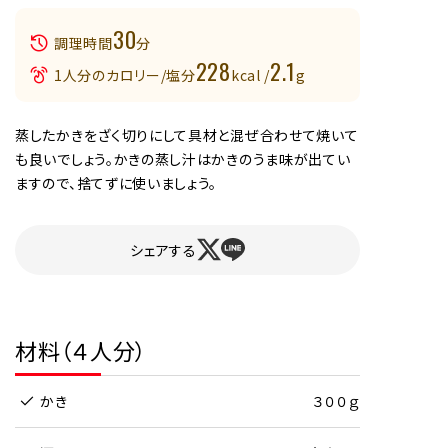
30
調理時間
分
228
2.1
1人分のカロリー/塩分
kcal /
g
蒸したかきをざく切りにして具材と混ぜ合わせて焼いて
も良いでしょう。かきの蒸し汁はかきのうま味が出てい
ますので、捨てずに使いましょう。
シェアする
材料（４人分）
かき
３００ｇ