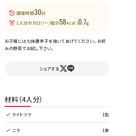
30
調理時間
分
58
0.7
1人分のカロリー/塩分
kcal /
g
お子様には七味唐辛子を抜いてあげてください。 お好
みの野菜でお試し下さい。
シェアする
材料（4人分）
ライトツナ
1缶
ニラ
1束