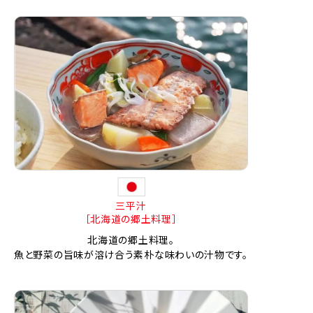
三平汁
［北海道の郷土料理］
北海道の郷土料理。
魚と野菜の旨味が溶け合う素朴な味わいの汁物です。