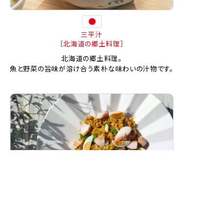
三平汁
［北海道の郷土料理］
北海道の郷土料理。
魚と野菜の旨味が溶け合う素朴な味わいの汁物です。