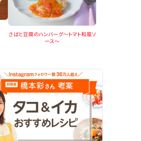
さばと豆腐のハンバーグ〜トマト和風ソ
ース〜