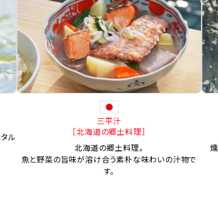
三平汁
［北海道の郷土料理］
たタル
北海道の郷土料理。
燻
魚と野菜の旨味が溶け合う素朴な味わいの汁物で
す。