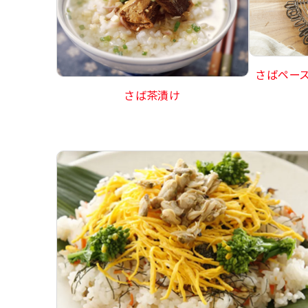
さばペー
さば茶漬け