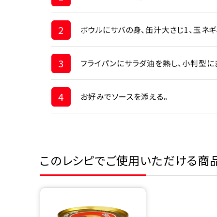
2
ボウルにサバの身、缶汁大さじ1、玉ネギ
3
フライパンにサラダ油を熱し、小判型に
4
お好みでソースを添える。
このレシピでご使用いただける商