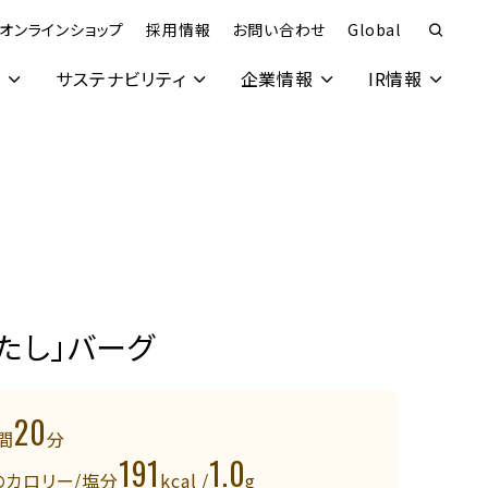
オンラインショップ
採用情報
お問い合わせ
Global
究
サステナビリティ
企業情報
IR情報
たし」バーグ
20
間
分
191
1.0
のカロリー/塩分
kcal /
g