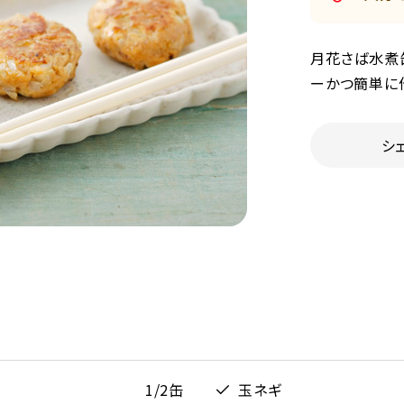
月花さば水煮
ーかつ簡単に
シ
1/2缶
玉ネギ