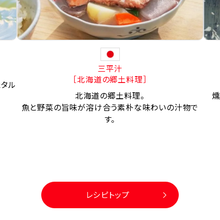
三平汁
［北海道の郷土料理］
たタル
北海道の郷土料理。
燻
魚と野菜の旨味が溶け合う素朴な味わいの汁物で
す。
レシピトップ