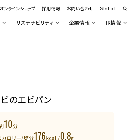
オンラインショップ
採用情報
お問い合わせ
Global
究
サステナビリティ
企業情報
IR情報
エビのエビパン
10
間
分
176
0.8
のカロリー/塩分
kcal /
g