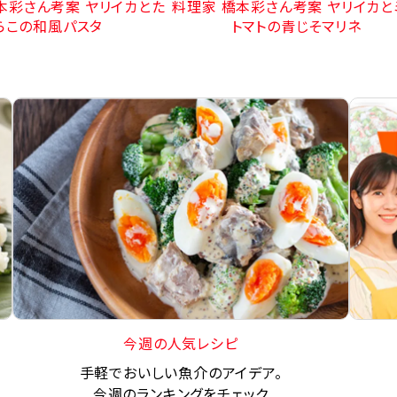
本彩さん考案 ヤリイカとた
料理家 橋本彩さん考案 ヤリイカと
らこの和風パスタ
トマトの青じそマリネ
今週の人気レシピ
手軽でおいしい魚介のアイデア。
今週のランキングをチェック