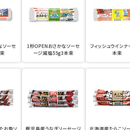
なソーセ
1秒OPENおさかなソーセ
フィッシュウインナー
本束
ージ減塩55g3本束
本束
たお魚ソ
鹿児島産うなぎソーセージ
北海道産たらこソ