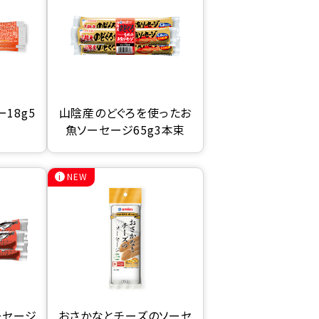
18g5
山陰産のどぐろを使ったお
魚ソーセージ65g3本束
NEW
ーセージ
おさかなとチーズのソーセ