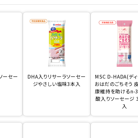
ラソーセー
DHA入りリサーラソーセー
MSC D-HADA(デ
ジやさしい塩味3本入
おはだのごちそう 
康維持を助けるn-
酸入りソーセージ 3
入