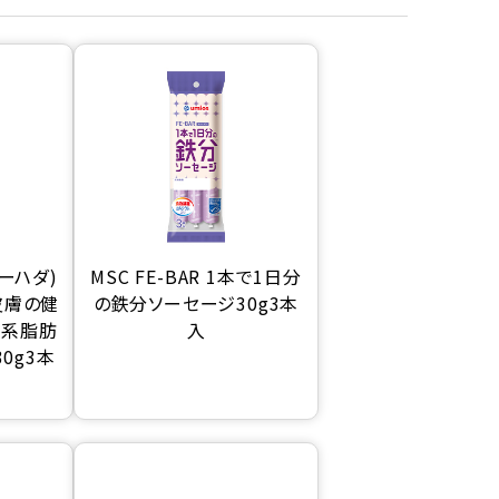
ィーハダ)
MSC FE-BAR 1本で1日分
皮膚の健
の鉄分ソーセージ30g3本
3系脂肪
入
0g3本