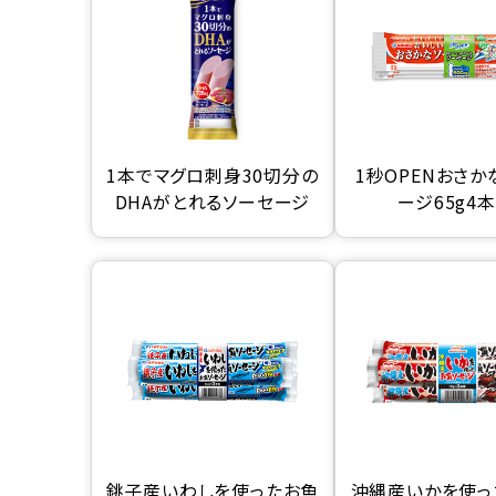
1本でマグロ刺身30切分の
1秒OPENおさか
DHAがとれるソーセージ
ージ65g4
銚子産いわしを使ったお魚
沖縄産いかを使っ