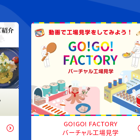
泳げ！人生という大海を
誕生魚診断®2.0