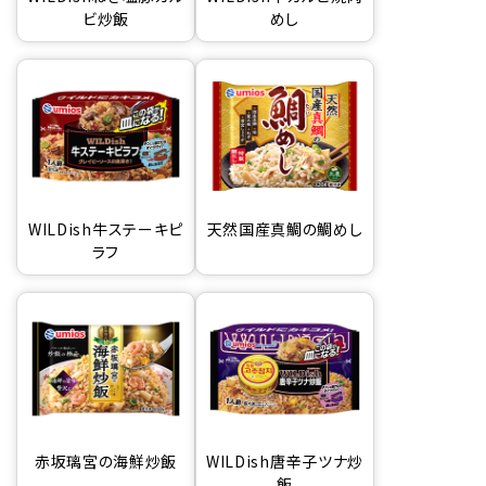
ビ炒飯
めし
WILDish牛ステーキピ
天然国産真鯛の鯛めし
ラフ
赤坂璃宮の海鮮炒飯
WILDish唐辛子ツナ炒
飯