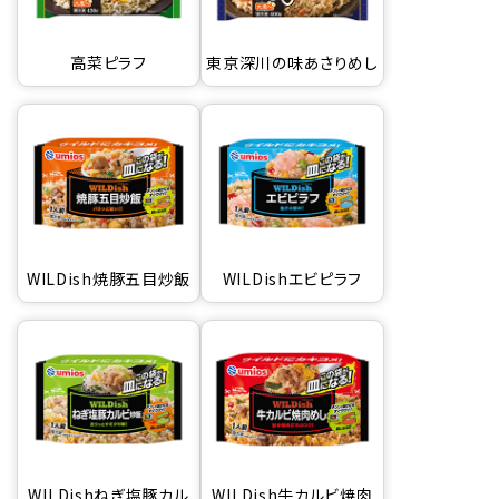
高菜ピラフ
東京深川の味あさりめし
WILDish焼豚五目炒飯
WILDishエビピラフ
WILDishねぎ塩豚カル
WILDish牛カルビ焼肉