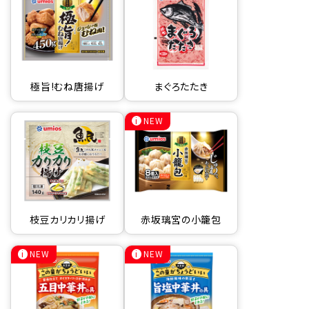
極旨!むね唐揚げ
まぐろたたき
NEW
枝豆カリカリ揚げ
赤坂璃宮の小籠包
NEW
NEW