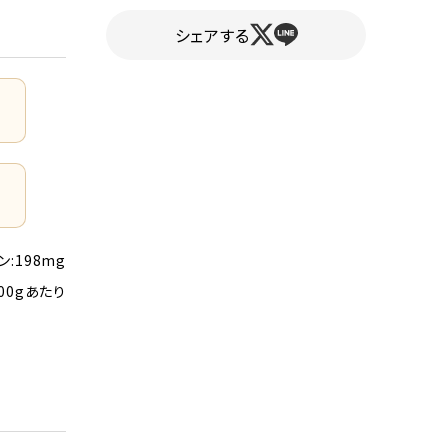
シェアする
ン:198mg
00gあたり