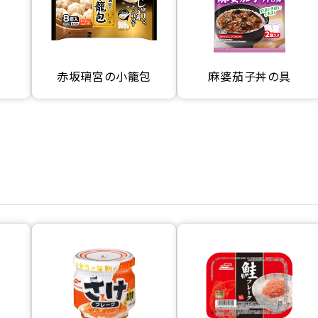
赤坂璃宮の小籠包
麻婆茄子丼の具