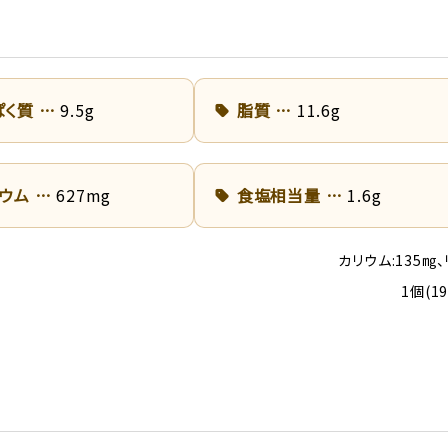
ぱく質
9.5g
脂質
11.6g
リウム
627mg
食塩相当量
1.6g
カリウム:135㎎、
1個(1